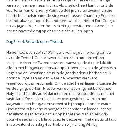
Caledonisch Kanaal en na de passage van de Kessock Bridge
varen wij de Inverness Firth in. Als u geluk heeft kunt u rond de
vuurtoren van Chanonry Point de dolfijnen zien zwemmen die
hier in het snelstromende stuk water tussen Chanonry Point en
het indrukwekkende achttiende-eeuws artilleriefort Fort George
op vis jagen. Wij zetten koers richting Berwick-upon-Tweed, de
eerste haven die wij op deze reis aan zullen lopen.
Dag 3 en 4: Berwick-upon-Tweed.
Na een tocht van zo’n 210Nm bereiken wij de monding van de
rivier de Tweed. Om de haven te bereiken moeten wij een
stukje de rivier de Tweed opvaren, vanwege de diepte lukt dit
alleen met hoogwater. Berwick-upon-Tweed ligt op de grens van
Engeland en Schotland en is in de geschiedenis herhaaldelijk
door de Engelsen en dan weer de Schotten veroverd,
tegenwoordig is het Engels. Om de stad heen liggen uitgebreide
verdedigingswerken. Niet ver van de haven ligt het beroemde
Holy Island (Lindisfarne) dat met een dam verbonden is met het
vaste land. Deze dam kan alleen overgestoken worden met
laagwater, met hoogwater verdwijnt hij compleet onder water.
Lindisfarne is bekend vanwege het klooster en kasteel dat op
het eiland staan en de natuur op het eiland. Vanuit Berwick-
upon-Tweed is Holy Island goed te bezoeken met de bus of taxi.
In de ochtend van dag 4 vertrekken wij richting Whitby.