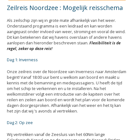
Zeilreis Noordzee : Mogelijk reisschema
Als zeilschip zijn wij in grote mate afhankelijk van het weer.
Onderstaand programma is een leidraad en kan worden
aangepast onder invloed van weer, stroming en vooral de wind.
Dit kan betekenen dat wij havens overslaan of andere havens
aanlopen dan hieronder beschreven staan.
Flexibiliteit is de
regel, zeker op deze reis!
Dag 1: Inverness
Onze zeilreis over de Noordzee van Inverness naar Amsterdam
begint! Vanaf 18:00 uur bent u welkom aan boord en maakt u
kennis met de bemanning en medepassagiers. U heeft de tijd
om het schip te verkennen en u te installeren. Na het
welkomstdiner volgt een introductie van de kapitein over het
reilen en zeilen aan boord en wordt het plan voor de komende
dagen doorgesproken. Afhankelijk van het weer en het tij kan
het zijn dat wij ’s avonds al vertrekken.
Dag 2: Op zee
Wij vertrekken vanaf de Zeesluis van het 60Nm lange