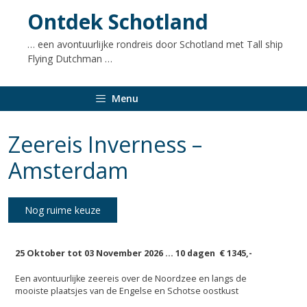
naar
Ontdek Schotland
de
inhoud
… een avontuurlijke rondreis door Schotland met Tall ship
Flying Dutchman …
Menu
Zeereis Inverness –
Amsterdam
Nog ruime keuze
25 Oktober tot 03 November 2026 … 10 dagen € 1345,-
Een avontuurlijke zeereis over de Noordzee en langs de
mooiste plaatsjes van de Engelse en Schotse oostkust