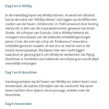
Dag 5 en 6: Whitby
In de namiddag lopen wij Whitby binnen. Al vanaf een afstand
kun je de ruïne van “Whitby Abbey” zien liggen op de kliffen ten
zuiden van de haven. Dit klooster, in 1540 verwoest door koning
Henry VIII, is één van de inspiratiebronnen geweest van Bram
Stoker, de schrijver van Dracula. Ook is Whitby bekend als
vroegere woonplaats van de bekende ontdekkingsreiziger
James Cook, die met zijn schip de “Endeavour” meerdere
ontdekkingsreizen maakte. Al met al is er veel te zien in dit
mooie vissersplaatsje. Wij blijven hier een nacht liggen
waardoor er genoeg tijd is om Whitby te verkennen. De Flying
Dutchman is inmiddels een bekende verschijning en wordt altijd
vriendelijk ontvangen
Dag 7 en 8: Noordzee
Vandaag verlaten wij de haven van Whitby en zetten koers voor
Amsterdam, de laatste 230 mijlen van de overtocht. Wij varen
twee nachten door tijdens deze passage, midden over de
Noordzee.
Dag 9: Amsterdam