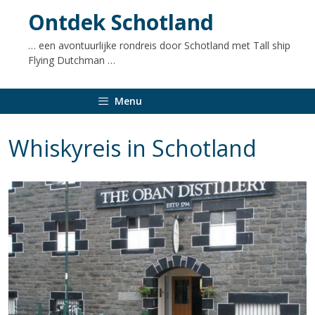
naar
Ontdek Schotland
de
inhoud
… een avontuurlijke rondreis door Schotland met Tall ship
Flying Dutchman …
Menu
Whiskyreis in Schotland