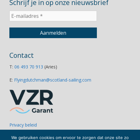
Schrijf je in op onze nieuwsbrief
Contact
T:
06 493 70 913
(Aries)
E:
Flyingdutchman@scotland-sailing.com
Privacy beleid
Disclaimer
Links
We gebruiken cookies om ervoor te zorgen dat onze site zo