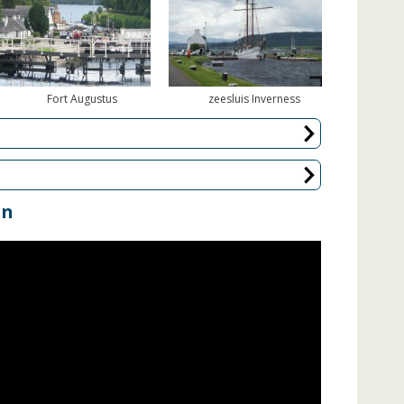
Fort Augustus
zeesluis Inverness
an