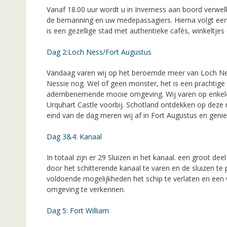
Vanaf 18.00 uur wordt u in Inverness aan boord verwe
de bemanning en uw medepassagiers. Hierna volgt een h
is een gezellige stad met authentieke cafés, winkeltj
Dag 2:Loch Ness/Fort Augustus
Vandaag varen wij op het beroemde meer van Loch Ne
Nessie nog. Wel of geen monster, het is een prachtige 
adembenemende mooie omgeving. Wij varen op enkel
Urquhart Castle voorbij. Schotland ontdekken op deze m
eind van de dag meren wij af in Fort Augustus en gen
Dag 3&4: Kanaal
In totaal zijn er 29 Sluizen in het kanaal. een groot dee
door het schitterende kanaal te varen en de sluizen te 
voldoende mogelijkheden het schip te verlaten en een
omgeving te verkennen.
Dag 5: Fort William