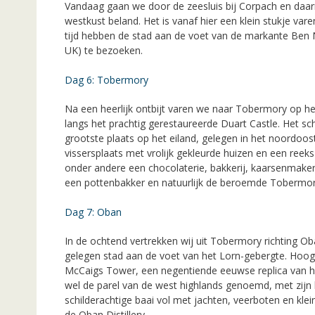
Vandaag gaan we door de zeesluis bij Corpach en daarm
westkust beland. Het is vanaf hier een klein stukje var
tijd hebben de stad aan de voet van de markante Ben 
UK) te bezoeken.
Dag 6: Tobermory
Na een heerlijk ontbijt varen we naar Tobermory op het
langs het prachtig gerestaureerde Duart Castle. Het sc
grootste plaats op het eiland, gelegen in het noordoo
vissersplaats met vrolijk gekleurde huizen en een reeks
onder andere een chocolaterie, bakkerij, kaarsenmaker,
een pottenbakker en natuurlijk de beroemde Tobermory
Dag 7: Oban
In de ochtend vertrekken wij uit Tobermory richting Ob
gelegen stad aan de voet van het Lorn-gebergte. Hoo
McCaigs Tower, een negentiende eeuwse replica van 
wel de parel van de west highlands genoemd, met zijn 
schilderachtige baai vol met jachten, veerboten en klei
de Oban Distillery