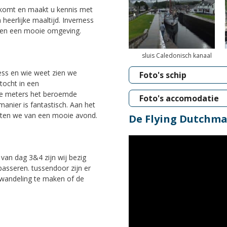
lkomt en maakt u kennis met
eerlijke maaltijd. Inverness
es en een mooie omgeving.
sluis Caledonisch kanaal
ss en wie weet zien we
Foto's schip
tocht in een
e meters het beroemde
Foto's accomodatie
anier is fantastisch. Aan het
ieten we van een mooie avond.
De Flying Dutchm
l van dag 3&4 zijn wij bezig
passeren. tussendoor zijn er
 wandeling te maken of de