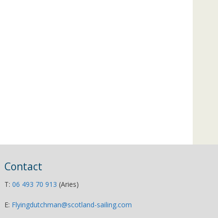
Contact
T:
06 493 70 913
(Aries)
E:
Flyingdutchman@scotland-sailing.com