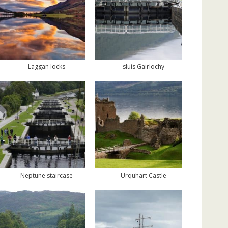
Laggan locks
sluis Gairlochy
Neptune staircase
Urquhart Castle