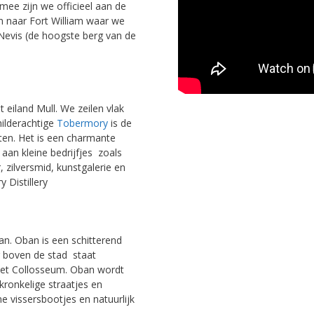
ee zijn we officieel aan de
en naar Fort William waar we
Nevis (de hoogste berg van de
 eiland Mull. We zeilen vlak
hilderachtige
Tobermory
is de
sten. Het is een charmante
 aan kleine bedrijfjes zoals
 zilversmid, kunstgalerie en
 Distillery
an. Oban is een schitterend
g boven de stad staat
het Collosseum. Oban wordt
kronkelige straatjes en
ne vissersbootjes en natuurlijk