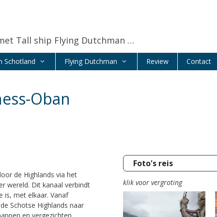
met Tall ship Flying Dutchman …
n Schotland
Flying Dutchman
Review
Contact
ness-Oban
Foto's reis
oor de Highlands via het
klik voor vergroting
r wereld.
Dit kanaal verbindt
 is, met elkaar.
Vanaf
 de Schotse Highlands naar
happen en vergezichten.