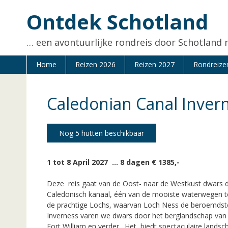
Ga
Ontdek Schotland
naar
de
inhoud
… een avontuurlijke rondreis door Schotland 
Home
Reizen 2026
Reizen 2027
Rondreize
Caledonian Canal Inver
Nog 5 hutten beschikbaar
1 tot 8 April 2027 … 8 dagen € 1385,-
Deze reis gaat van de Oost- naar de Westkust dwars d
Caledonisch kanaal, één van de mooiste waterwegen te
de prachtige Lochs, waarvan Loch Ness de beroemdste
Inverness varen we dwars door het berglandschap van
Fort William en verder. Het biedt spectaculaire landsc