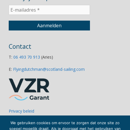
Contact
T:
06 493 70 913
(Aries)
E:
Flyingdutchman@scotland-sailing.com
Privacy beleid
Disclaimer
Links
We gebruiken cookies om ervoor te zorgen dat onze site zo
soepel mogelijk draait. Als je doorgaat met het gebruiken van